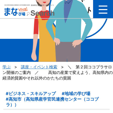
学
ぶ
学ぶ
>
講座・イベント検索
>
＼ 第２回ココプラサロ
ン開催のご案内 ／ 高知の産業で変えよう、高知県内の
経済的貧困やそれ以外のかたちの貧困
#ビジネス・スキルアップ
#地域の学び場
#高知市（高知県産学官民連携センター（ココプ
ラ））