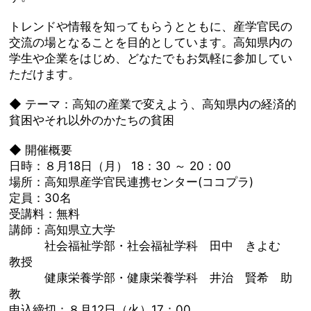
トレンドや情報を知ってもらうとともに、産学官民の
交流の場となることを目的としています。高知県内の
学生や企業をはじめ、どなたでもお気軽に参加してい
ただけます。
◆ テーマ：高知の産業で変えよう、高知県内の経済的
貧困やそれ以外のかたちの貧困
◆ 開催概要
日時：８月18日（月） 18：30 ～ 20：00
場所：高知県産学官民連携センター(ココプラ)
定員：30名
受講料：無料
講師：高知県立大学
社会福祉学部・社会福祉学科 田中 きよむ
教授
健康栄養学部・健康栄養学科 井治 賢希 助
教
申込締切：８月12日（火）17：00