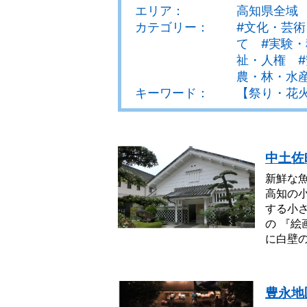
エリア：
高知県全域
カテゴリー：
#文化・芸術
て #実験
祉・人権 #
農・林・水
キーワード：
【祭り・花
中土佐
新鮮な
高知の
する小
の 『
に白壁の
豊永地