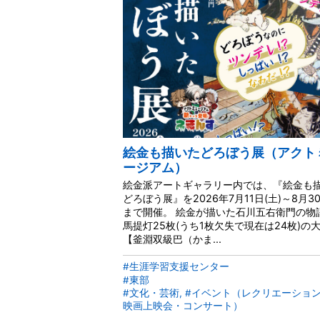
絵金も描いたどろぼう展（アクト
ージアム）
絵金派アートギャラリー内では、『絵金も
どろぼう展』を2026年7月11日(土)～8月30
まで開催。 絵金が描いた石川五右衛門の物
馬提灯25枚(うち1枚欠失で現在は24枚)の
【釜淵双級巴（かま...
#生涯学習支援センター
#東部
#文化・芸術, #イベント（レクリエーショ
映画上映会・コンサート）