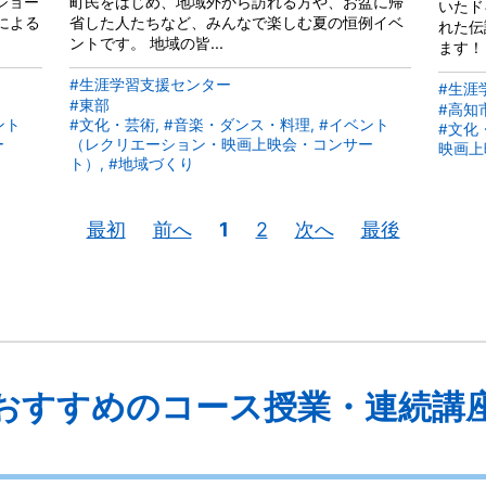
ショー
町民をはじめ、地域外から訪れる方や、お盆に帰
いたド
による
省した人たちなど、みんなで楽しむ夏の恒例イベ
れた伝
ントです。 地域の皆...
ます！
#生涯学習支援センター
#生涯
#東部
#高知
ント
#文化・芸術, #音楽・ダンス・料理, #イベント
#文化
ー
（レクリエーション・映画上映会・コンサー
映画上
ト）, #地域づくり
最初
前へ
1
2
次へ
最後
おすすめのコース授業・連続講