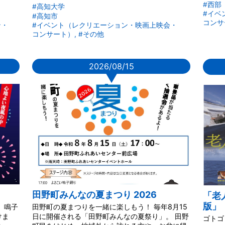
#西部
#高知大学
#イベ
#高知市
コンサ
ン・
#イベント（レクリエーション・映画上映会・
コンサート）, #その他
2026/08/15
▼
田野町みんなの夏まつり 2026
「老
版」
 鳴子
田野町の夏まつりを一緒に楽しもう！ 毎年8月15
けま
日に開催される「田野町みんなの夏祭り」。 田野
ゴトゴ