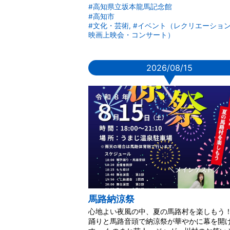
#高知県立坂本龍馬記念館
#高知市
#文化・芸術, #イベント（レクリエーショ
映画上映会・コンサート）
2026/08/15
▼
馬路納涼祭
心地よい夜風の中、夏の馬路村を楽しもう！
踊りと馬路音頭で納涼祭が華やかに幕を開