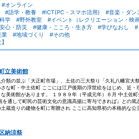
 #オンライン
 #語学・教養 #ICT(PC・スマホ活用) #音楽・ダ
・科学 #野外教室 #イベント（レクリエーション・映
安心・防災 #健康・こころ・生き方 #学びなおし #
産業 #地域づくり #その他
火】
町立美術館
魚介類の並ぶ「大正町市場」、土佐の三大祭り「久礼八幡宮大祭
小さな町・中土佐町 ここには江戸後期の浮世絵をはじめ、近・
さな美術館があります。 １９８９年（平成元年）６月 中土佐
絵画を通して町民の芸術文化の意識高揚に寄与できれば』との篤
土蔵造りの建物を町に寄贈され ここに高知県初の本格的な公立美
区納涼祭