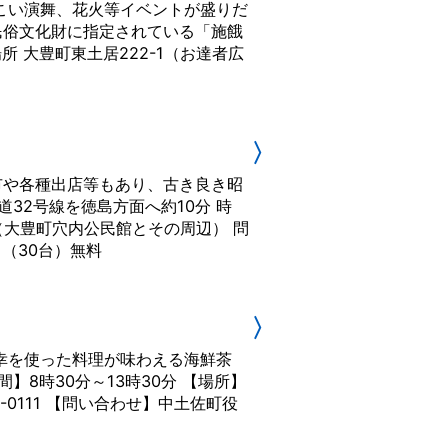
こい演舞、花火等イベントが盛りだ
民俗文化財に指定されている「施餓
 大豊町東土居222-1（お達者広
〉
市や各種出店等もあり、古き良き昭
道32号線を徳島方面へ約10分 時
 （大豊町穴内公民館とその周辺） 問
り（30台）無料
〉
幸を使った料理が味わえる海鮮茶
】8時30分～13時30分 【場所】
-0111 【問い合わせ】中土佐町役