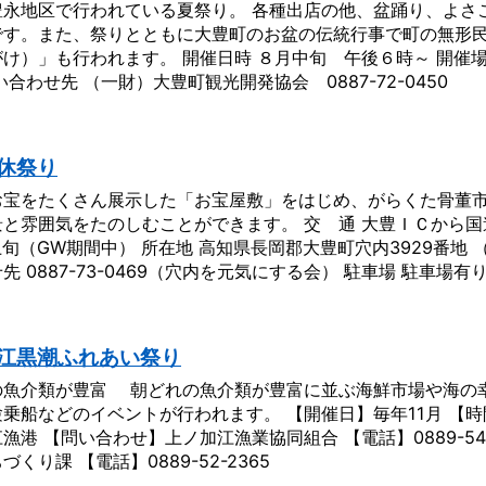
豊永地区で行われている夏祭り。 各種出店の他、盆踊り、よさ
です。また、祭りとともに大豊町のお盆の伝統行事で町の無形
け）」も行われます。 開催日時 ８月中旬 午後６時～ 開催場所
い合わせ先 （一財）大豊町観光開発協会 0887-72-0450
休祭り
お宝をたくさん展示した「お宝屋敷」をはじめ、がらくた骨董
と雰囲気をたのしむことができます。 交 通 大豊ＩＣから国
上旬（GW期間中） 所在地 高知県長岡郡大豊町穴内3929番地
先 0887-73-0469（穴内を元気にする会） 駐車場 駐車場有
江黒潮ふれあい祭り
の魚介類が豊富 朝どれの魚介類が豊富に並ぶ海鮮市場や海の
乗船などのイベントが行われます。 【開催日】毎年11月 【時間
漁港 【問い合わせ】上ノ加江漁業協同組合 【電話】0889-54
づくり課 【電話】0889-52-2365