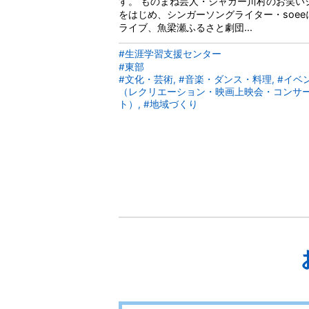
す。 ものまね芸人・ジャガー川村のお笑い
をはじめ、シンガーソングライター・soee
ライブ、魚梁瀬ふるさと劇団...
#生涯学習支援センター
#東部
#文化・芸術, #音楽・ダンス・料理, #イベ
（レクリエーション・映画上映会・コンサ
ト）, #地域づくり