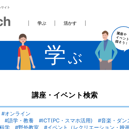
学ぶ
活かす
学
ぶ
講座・イベント検索
 #オンライン
 #語学・教養 #ICT(PC・スマホ活用) #音楽・ダ
・科学 #野外教室 #イベント（レクリエーション・映