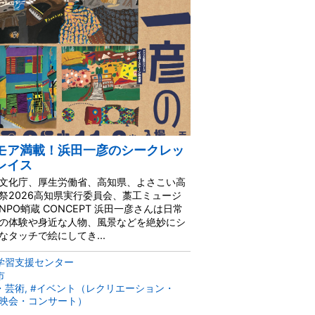
モア満載！浜田一彦のシークレッ
レイス
文化庁、厚生労働省、高知県、よさこい高
祭2026高知県実行委員会、藁工ミュージ
NPO蛸蔵 CONCEPT 浜田一彦さんは日常
の体験や身近な人物、風景などを絶妙にシ
なタッチで絵にしてき...
学習支援センター
市
・芸術, #イベント（レクリエーション・
映会・コンサート）