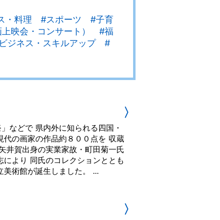
ンス・料理 #スポーツ #子育
画上映会・コンサート） #福
ビジネス・スキルアップ #
〉
」などで 県内外に知られる四国・
現代の画家の作品約８００点を 収蔵
町矢井賀出身の実業家故・町田菊一氏
志により 同氏のコレクションととも
術館が誕生しました。 ...
〉