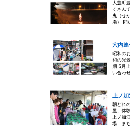
大豊町
くさん
鬼（せが
場） 問
穴内連
昭和の
和の光景
期 5月
い合わせ
上ノ加
朝どれ
屋、体験
上ノ加江
場 まち