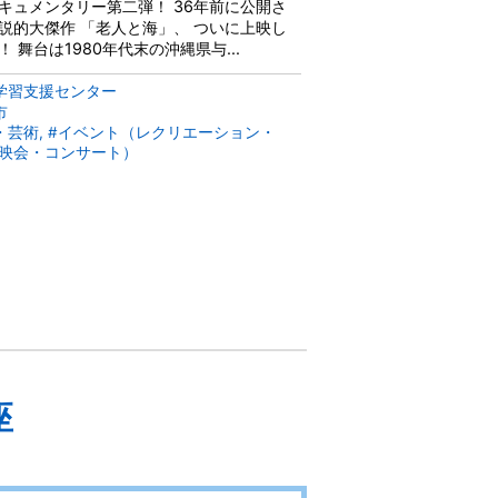
キュメンタリー第二弾！ 36年前に公開さ
説的大傑作 「老人と海」、 ついに上映し
！ 舞台は1980年代末の沖縄県与...
学習支援センター
市
・芸術, #イベント（レクリエーション・
映会・コンサート）
座