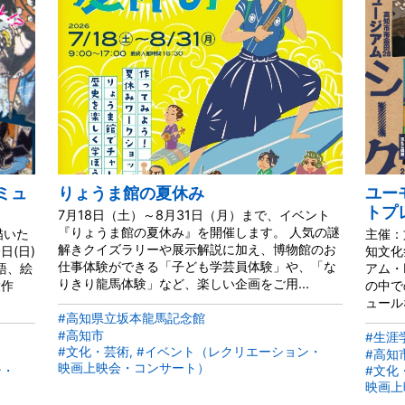
ミュ
りょうま館の夏休み
ユー
トプ
7月18日（土）～8月31日（月）まで、イベント
『りょうま館の夏休み』を開催します。 人気の謎
描いた
主催：
解きクイズラリーや展示解説に加え、博物館のお
日(日)
知文化
仕事体験ができる「子ども学芸員体験」や、「な
語、絵
アム・
りきり龍馬体験」など、楽しい企画をご用...
大作
の中で
ュール
#高知県立坂本龍馬記念館
#高知市
#生涯
#文化・芸術, #イベント（レクリエーション・
#高知
映画上映会・コンサート）
ン・
#文化
映画上